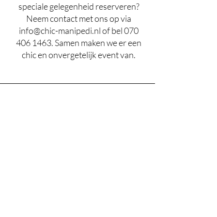
speciale gelegenheid reserveren?
Neem contact met ons op via
info@chic-manipedi.nl
of bel
070
406 1463
. Samen maken we er een
chic en onvergetelijk event van.
Menu
Home
Diensten
Over
Contact