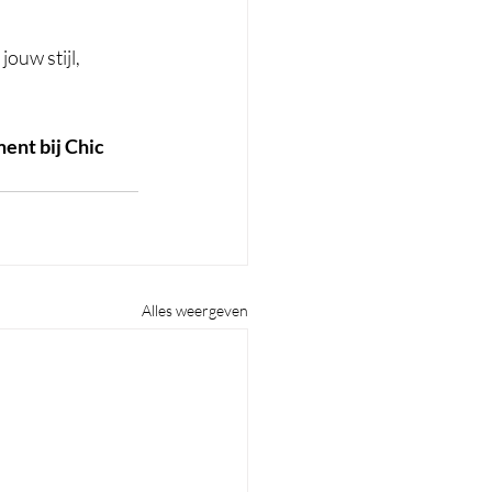
ouw stijl, 
ent bij Chic 
Alles weergeven