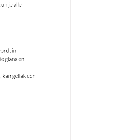
n je alle 
ordt in 
e glans en 
 kan gellak een 