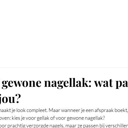
Home
Diensten
Book Now
Over
Contac
 gewone nagellak: wat pa
 jou?
akt je look compleet. Maar wanneer je een afspraak boekt,
ven: kies je voor gellak of voor gewone nagellak?
oor prachtig verzorgde nagels, maar ze passen bij verschill