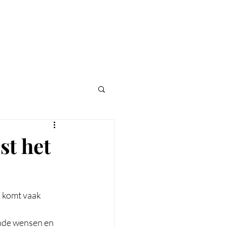
t
Blog
st het
 komt vaak 
ende wensen en 