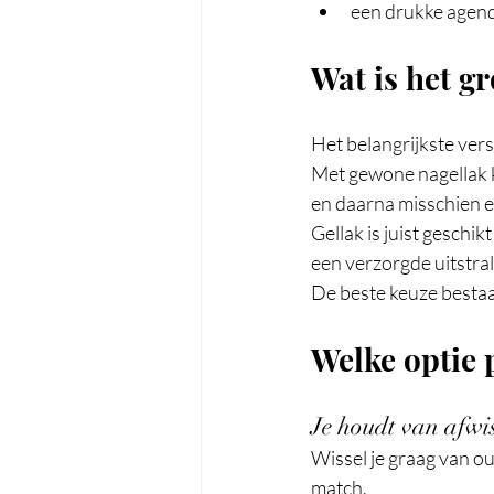
een drukke agend
Wat is het gr
Het belangrijkste versc
Met gewone nagellak k
en daarna misschien ee
Gellak is juist geschi
een verzorgde uitstra
De beste keuze bestaat
Welke optie p
Je houdt van afwi
Wissel je graag van ou
match.