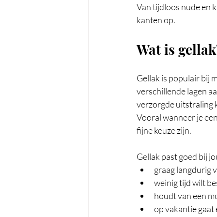
Van tijdloos nude en k
kanten op.
Wat is gellak
Gellak is populair bij
verschillende lagen a
verzorgde uitstraling 
Vooral wanneer je een 
fijne keuze zijn.
Gellak past goed bij j
graag langdurig v
weinig tijd wilt 
houdt van een mo
op vakantie gaat 