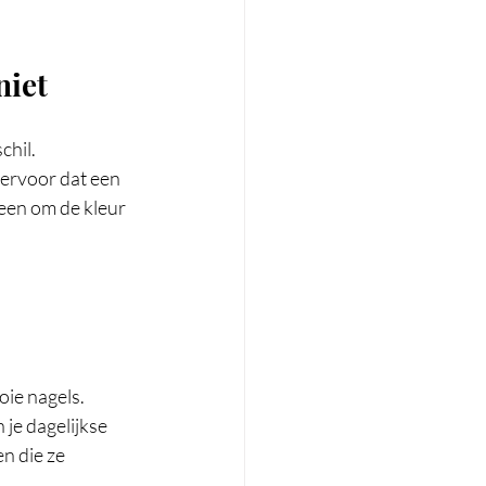
niet
chil.
ervoor dat een 
een om de kleur 
oie nagels.
je dagelijkse 
n die ze 