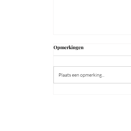
Opmerkingen
Plaats een opmerking...
Waarom een regelmatige
manicure en pedicure meer
is dan alleen mooi uitzien